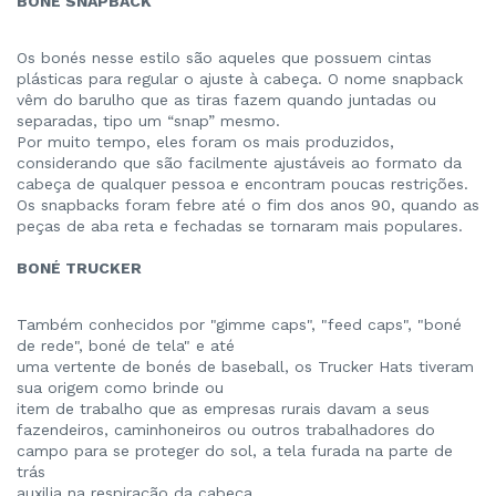
BONÉ SNAPBACK
Os bonés nesse estilo são aqueles que possuem cintas
plásticas para regular o ajuste à cabeça. O nome snapback
vêm do barulho que as tiras fazem quando juntadas ou
separadas, tipo um “snap” mesmo.
Por muito tempo, eles foram os mais produzidos,
considerando que são facilmente ajustáveis ao formato da
cabeça de qualquer pessoa e encontram poucas restrições.
Os snapbacks foram febre até o fim dos anos 90, quando as
peças de aba reta e fechadas se tornaram mais populares.
BONÉ TRUCKER
Também conhecidos por "gimme caps", "feed caps", "boné
de rede", boné de tela" e até
uma vertente de bonés de baseball, os Trucker Hats tiveram
sua origem como brinde ou
item de trabalho que as empresas rurais davam a seus
fazendeiros, caminhoneiros ou outros trabalhadores do
campo para se proteger do sol, a tela furada na parte de
trás
auxilia na respiração da cabeça.