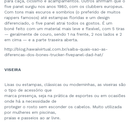
para caça, ciclismo e acampamentos. Outros afirmam que o
five panel surgiu nos anos 1980, com os clubbers europeus.
Com tons mais escuros e sombrios (o preferido de muitos
rappers famosos) até estampas floridas e um design
diferenciado, o five panel atrai todos os gostos. É um
boné feito com um material mais leve e flexível, com 5 tiras
— geralmente de couro, sendo 1 na frente, 2 nos lados e 2
em cima — e a parte traseira aberta.
http://blog.hawaiivirtual.com.br/saiba-quais-sao-as-
diferencas-dos-bones-trucker-fivepanel-dad-hat/
VISEIRA
Lisas ou estampas, clássicas ou moderninhas, as viseiras são
o tipo de acessório que
marca presença, seja na prática de esportes ou em ocasiões
onde há a necessidade de
proteger o rosto sem esconder os cabelos. Muito utilizada
por mulheres em piscinas,
praias e passeios ao ar livre.