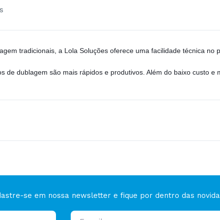
s
agem tradicionais, a Lola Soluções oferece uma facilidade técnica no
de dublagem são mais rápidos e produtivos. Além do baixo custo e ma
astre-se em nossa newsletter e fique por dentro das novid